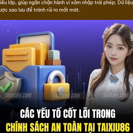
ều lớp, giúp ngăn chặn hành vi xâm nhập trái phép. Dữ liệ
ợc sao lưu để tránh rủi ro mất mát.