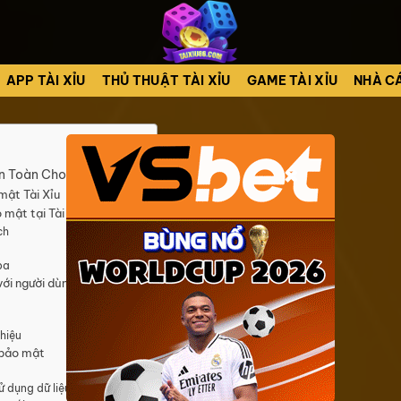
APP TÀI XỈU
THỦ THUẬT TÀI XỈU
GAME TÀI XỈU
NHÀ CÁ
×
An Toàn Cho Người Dùng
mật Tài Xỉu
 mật tại Tài Xỉu
ch
ba
ới người dùng
 hiệu
 bảo mật
ử dụng dữ liệu