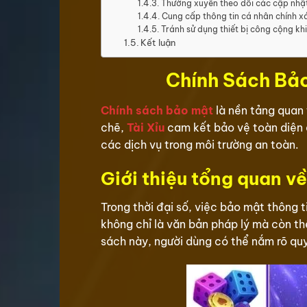
Thường xuyên theo dõi các cập nhậ
Cung cấp thông tin cá nhân chính x
Tránh sử dụng thiết bị công cộng kh
Kết luận
Chính Sách Bảo
Chính sách bảo mật
là nền tảng quan 
chẽ,
Tài Xỉu
cam kết bảo vệ toàn diện d
các dịch vụ trong môi trường an toàn.
Giới thiệu tổng quan v
Trong thời đại số, việc bảo mật thông 
không chỉ là văn bản pháp lý mà còn th
sách này, người dùng có thể nắm rõ quy