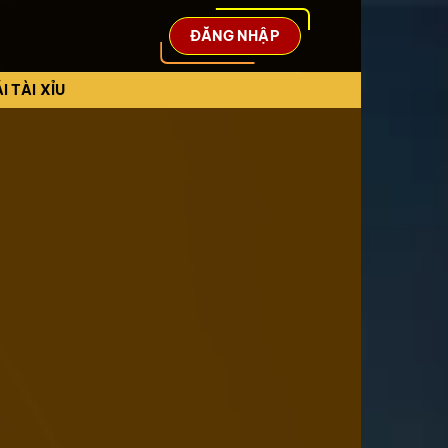
ĐĂNG NHẬP
I TÀI XỈU