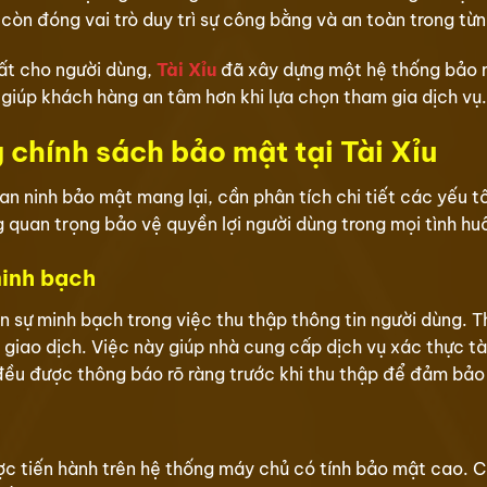
còn đóng vai trò duy trì sự công bằng và an toàn trong từn
hất cho người dùng,
Tài Xỉu
đã xây dựng một hệ thống bảo 
 giúp khách hàng an tâm hơn khi lựa chọn tham gia dịch vụ.
g chính sách bảo mật tại Tài Xỉu
 an ninh bảo mật mang lại, cần phân tích chi tiết các yếu 
 quan trọng bảo vệ quyền lợi người dùng trong mọi tình hu
minh bạch
 sự minh bạch trong việc thu thập thông tin người dùng. T
u giao dịch. Việc này giúp nhà cung cấp dịch vụ xác thực tà
u đều được thông báo rõ ràng trước khi thu thập để đảm bảo
được tiến hành trên hệ thống máy chủ có tính bảo mật cao. 