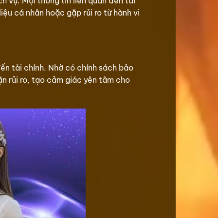
h vụ. Mọi thông tin liên quan đến tài
ệu cá nhân hoặc gặp rủi ro từ hành vi
đến tài chính. Nhờ có chính sách bảo
n rủi ro, tạo cảm giác yên tâm cho