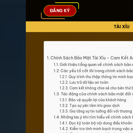
Bỏ
qua
ĐĂNG KÝ
nội
dung
TÀI XỈU
Table of Contents
Chính Sách Bảo Mật Tài Xỉu – Cam Kết 
Giới thiệu tổng quan về chính sách bảo 
Các yếu tố cốt lõi trong chính sách bảo
Quy trình thu thập thông tin minh bạ
Lưu trữ dữ liệu an toàn
Cam kết không chia sẻ cho bên thứ 
Tác động của chính sách bảo mật đối v
Bảo vệ quyền lợi của khách hàng
Tạo sự yên tâm khi giao dịch
Gia tăng sự tin tưởng đối với thương
Những lưu ý khi tìm hiểu về chính sách
Đọc kỹ toàn bộ nội dung điều khoản
Kiểm tra tính minh bạch trong việc s