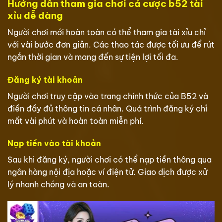
Hướng dẫn tham gia chơi cá cược b52 tài
xỉu dễ dàng
Người chơi mới hoàn toàn có thể tham gia tài xỉu chỉ
với vài bước đơn giản. Các thao tác được tối ưu để rút
ngắn thời gian và mang đến sự tiện lợi tối đa.
Đăng ký tài khoản
Người chơi truy cập vào trang chính thức của B52 và
điền đầy đủ thông tin cá nhân. Quá trình đăng ký chỉ
mất vài phút và hoàn toàn miễn phí.
Nạp tiền vào tài khoản
Sau khi đăng ký, người chơi có thể nạp tiền thông qua
ngân hàng nội địa hoặc ví điện tử. Giao dịch được xử
lý nhanh chóng và an toàn.