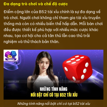
Đa dạng trò chơi và chế độ cược
Điểm cộng lớn của B52 tài xỉu chính là sự đa dạng về
trò chơi. Người chơi không chỉ tham gia tài xỉu truyền
thống mà còn có nhiều biến thể hấp dẫn. Mỗi bàn chơi
đều được thiết kế phù hợp với nhiều mức cược khác
nhau, tạo cơ hội cho cả tân thủ lẫn cao thủ trải
nghiệm và thử thách bản thân.
Những tính năng nổi bật chỉ có tại b52 tài xỉu