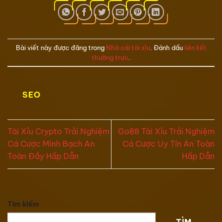
Bài viết này được đăng trong
Nhà cái tài xỉu
. Đánh dấu
liên kết
thường trực
.
SEO
Tài Xỉu Crypto Trải Nghiệm
Go88 Tài Xỉu Trải Nghiệm
Cá Cược Minh Bạch An
Cá Cược Uy Tín An Toàn
Toàn Đầy Hấp Dẫn
Hấp Dẫn
Tìm kiếm