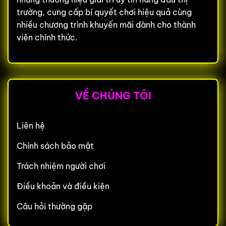
trường, cung cấp bí quyết chơi hiệu quả cùng
nhiều chương trình khuyến mãi dành cho thành
viên chính thức.
VỀ CHÚNG TÔI
Liên hệ
Chính sách bảo mật
Trách nhiệm người chơi
Điều khoản và điều kiện
Câu hỏi thường gặp