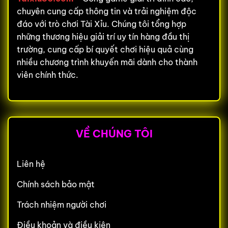
chuyên cung cấp thông tin và trải nghiệm độc
đáo với trò chơi Tài Xỉu. Chúng tôi tổng hợp
những thương hiệu giải trí uy tín hàng đầu thị
trường, cung cấp bí quyết chơi hiệu quả cùng
nhiều chương trình khuyến mãi dành cho thành
viên chính thức.
VỀ CHÚNG TÔI
Liên hệ
Chính sách bảo mật
Trách nhiệm người chơi
Điều khoản và điều kiện