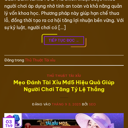
người chơi áp dụng nhờ tính an toàn và khả năng quản
lý vốn khoa học. Phương pháp này giúp hạn chế thua
lỗ, đồng thời tạo ra cơ hội tăng lợi nhuận bền vững. Với
sự kỷ luật, người chơi có […]
TIẾP TỤC ĐỌC
→
Đăng trong
Thủ Thuật Tài xỉu
THỦ THUẬT TÀI XỈU
Mẹo Đánh Tài Xỉu Md5 Hiệu Quả Giúp
Người Chơi Tăng Tỷ Lệ Thắng
ĐĂNG VÀO
THÁNG 9 3, 2025
BỞI
SEO
03
Th9