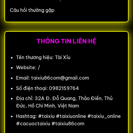
Câu hỏi thường gặp
THÔNG TIN LIÊN HỆ
Tên thương hiệu: Tài Xỉu
Website: /
Email:
taixiu86com@gmail.com
Số điện thoại: 0982159764
Địa chỉ: 32A Đ. Đỗ Quang, Thảo Điền, Thủ
Đức, Hồ Chí Minh, Việt Nam
Hashtag: #taixiu #taixiuonline #taixiu_online
#cacuoctaixiu #taixiu86com