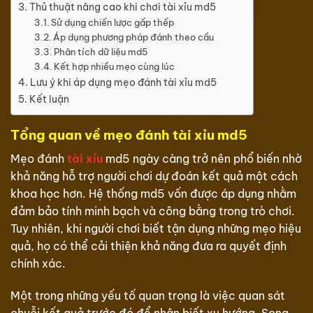
Thủ thuật nâng cao khi chơi tài xỉu md5
Sử dụng chiến lược gấp thếp
Áp dụng phương pháp đánh theo cầu
Phân tích dữ liệu md5
Kết hợp nhiều mẹo cùng lúc
Lưu ý khi áp dụng mẹo đánh tài xỉu md5
Kết luận
Tổng quan về mẹo đánh tài xỉu md5
Mẹo đánh
tài xỉu
md5 ngày càng trở nên phổ biến nhờ
khả năng hỗ trợ người chơi dự đoán kết quả một cách
khoa học hơn. Hệ thống md5 vốn được áp dụng nhằm
đảm bảo tính minh bạch và công bằng trong trò chơi.
Tuy nhiên, khi người chơi biết tận dụng những mẹo hiệu
quả, họ có thể cải thiện khả năng đưa ra quyết định
chính xác.
Một trong những yếu tố quan trọng là việc quan sát
chuỗi kết quả trước đó để nhận biết xu hướng. Song