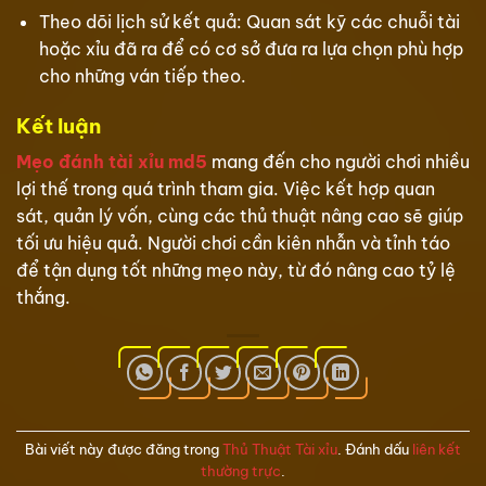
Theo dõi lịch sử kết quả: Quan sát kỹ các chuỗi tài
hoặc xỉu đã ra để có cơ sở đưa ra lựa chọn phù hợp
cho những ván tiếp theo.
Kết luận
Mẹo đánh tài xỉu md5
mang đến cho người chơi nhiều
lợi thế trong quá trình tham gia. Việc kết hợp quan
sát, quản lý vốn, cùng các thủ thuật nâng cao sẽ giúp
tối ưu hiệu quả. Người chơi cần kiên nhẫn và tỉnh táo
để tận dụng tốt những mẹo này, từ đó nâng cao tỷ lệ
thắng.
Bài viết này được đăng trong
Thủ Thuật Tài xỉu
. Đánh dấu
liên kết
thường trực
.