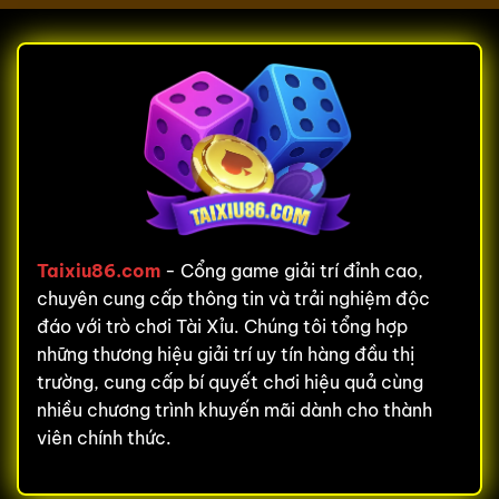
Taixiu86.com
- Cổng game giải trí đỉnh cao,
chuyên cung cấp thông tin và trải nghiệm độc
đáo với trò chơi Tài Xỉu. Chúng tôi tổng hợp
những thương hiệu giải trí uy tín hàng đầu thị
trường, cung cấp bí quyết chơi hiệu quả cùng
nhiều chương trình khuyến mãi dành cho thành
viên chính thức.