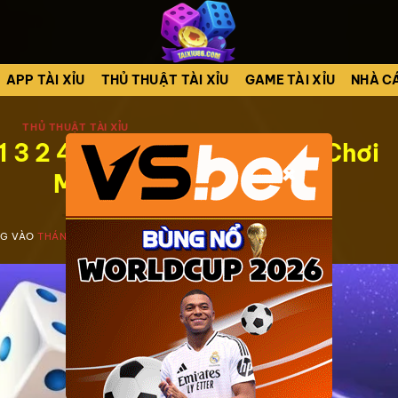
APP TÀI XỈU
THỦ THUẬT TÀI XỈU
GAME TÀI XỈU
NHÀ CÁ
THỦ THUẬT TÀI XỈU
1 3 2 4 Hiệu Quả Cho Người Chơi
×
Mới
G VÀO
THÁNG 9 3, 2025
BỞI
SEO