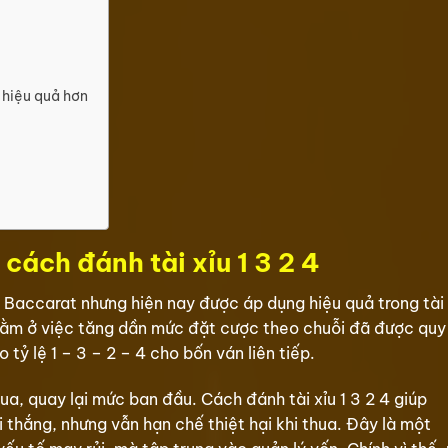
4 hiệu quả hơn
 cách đánh tài xỉu 1 3 2 4
rò Baccarat nhưng hiện nay được áp dụng hiệu quả trong tài
nằm ở việc tăng dần mức đặt cược theo chuỗi đã được quy
o tỷ lệ 1 – 3 – 2 – 4 cho bốn ván liên tiếp.
ua, quay lại mức ban đầu. Cách đánh tài xỉu 1 3 2 4 giúp
ỗi thắng, nhưng vẫn hạn chế thiệt hại khi thua. Đây là một