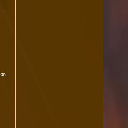
đơn
,