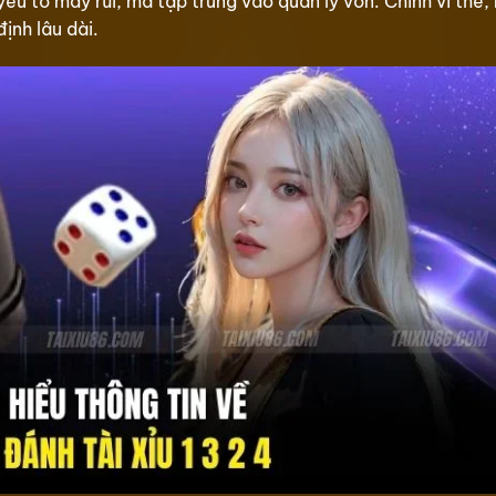
u tố may rủi, mà tập trung vào quản lý vốn. Chính vì thế, 
ịnh lâu dài.