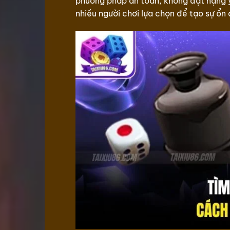
phương pháp an toàn, không đặt nặng yế
nhiều người chơi lựa chọn để tạo sự ổn đ