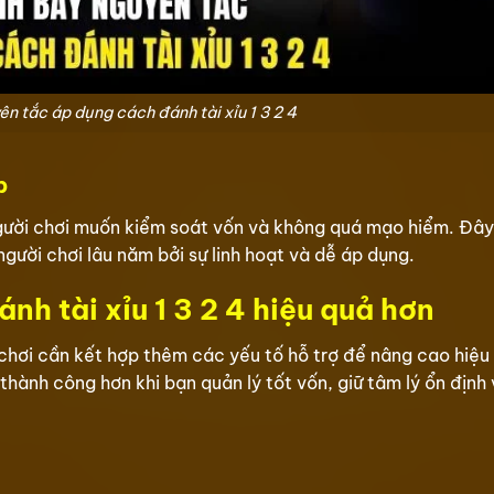
ên tắc áp dụng cách đánh tài xỉu 1 3 2 4
p
người chơi muốn kiểm soát vốn và không quá mạo hiểm. Đây
người chơi lâu năm bởi sự linh hoạt và dễ áp dụng.
nh tài xỉu 1 3 2 4 hiệu quả hơn
chơi cần kết hợp thêm các yếu tố hỗ trợ để nâng cao hiệu
hành công hơn khi bạn quản lý tốt vốn, giữ tâm lý ổn định