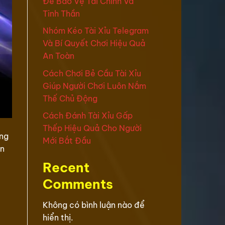
Để Bảo Vệ Tài Chính Và
Tinh Thần
Nhóm Kéo Tài Xỉu Telegram
Và Bí Quyết Chơi Hiệu Quả
An Toàn
Cách Chơi Bẻ Cầu Tài Xỉu
Giúp Người Chơi Luôn Nắm
Thế Chủ Động
Cách Đánh Tài Xỉu Gấp
Thếp Hiệu Quả Cho Người
ăng
Mới Bắt Đầu
ận
Recent
Comments
Không có bình luận nào để
hiển thị.