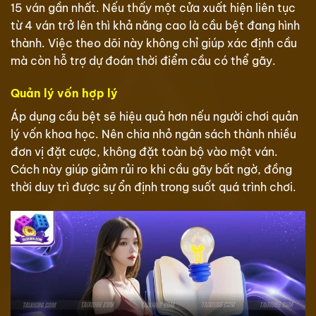
15 ván gần nhất. Nếu thấy một cửa xuất hiện liên tục
từ 4 ván trở lên thì khả năng cao là cầu bệt đang hình
thành. Việc theo dõi này không chỉ giúp xác định cầu
mà còn hỗ trợ dự đoán thời điểm cầu có thể gãy.
Quản lý vốn hợp lý
Áp dụng cầu bệt sẽ hiệu quả hơn nếu người chơi quản
lý vốn khoa học. Nên chia nhỏ ngân sách thành nhiều
đơn vị đặt cược, không đặt toàn bộ vào một ván.
Cách này giúp giảm rủi ro khi cầu gãy bất ngờ, đồng
thời duy trì được sự ổn định trong suốt quá trình chơi.