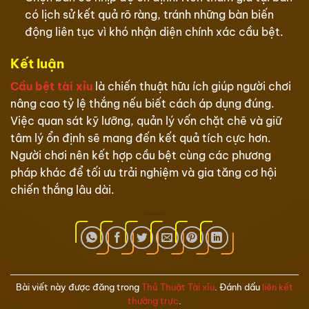
có lịch sử kết quả rõ ràng, tránh những bàn biến
động liên tục vì khó nhận diện chính xác cầu bệt.
Kết luận
Cầu bệt tài xỉu
là chiến thuật hữu ích giúp người chơi
nâng cao tỷ lệ thắng nếu biết cách áp dụng đúng.
Việc quan sát kỹ lưỡng, quản lý vốn chặt chẽ và giữ
tâm lý ổn định sẽ mang đến kết quả tích cực hơn.
Người chơi nên kết hợp cầu bệt cùng các phương
pháp khác để tối ưu trải nghiệm và gia tăng cơ hội
chiến thắng lâu dài.
Bài viết này được đăng trong
Thủ Thuật Tài xỉu
. Đánh dấu
liên kết
thường trực
.