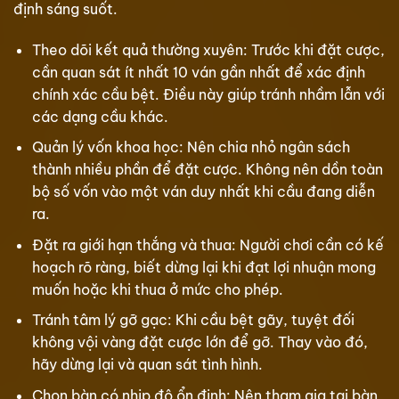
định sáng suốt.
Theo dõi kết quả thường xuyên: Trước khi đặt cược,
cần quan sát ít nhất 10 ván gần nhất để xác định
chính xác cầu bệt. Điều này giúp tránh nhầm lẫn với
các dạng cầu khác.
Quản lý vốn khoa học: Nên chia nhỏ ngân sách
thành nhiều phần để đặt cược. Không nên dồn toàn
bộ số vốn vào một ván duy nhất khi cầu đang diễn
ra.
Đặt ra giới hạn thắng và thua: Người chơi cần có kế
hoạch rõ ràng, biết dừng lại khi đạt lợi nhuận mong
muốn hoặc khi thua ở mức cho phép.
Tránh tâm lý gỡ gạc: Khi cầu bệt gãy, tuyệt đối
không vội vàng đặt cược lớn để gỡ. Thay vào đó,
hãy dừng lại và quan sát tình hình.
Chọn bàn có nhịp độ ổn định: Nên tham gia tại bàn