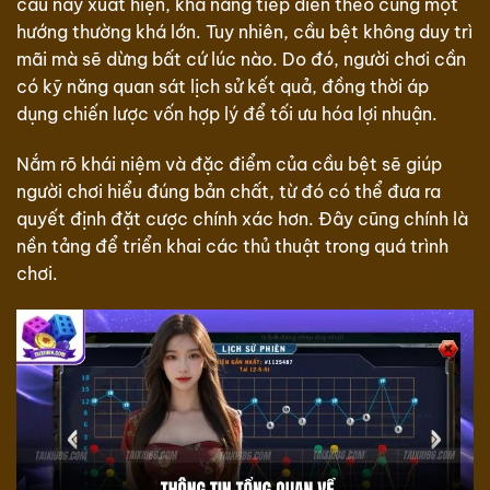
cầu này xuất hiện, khả năng tiếp diễn theo cùng một
hướng thường khá lớn. Tuy nhiên, cầu bệt không duy trì
mãi mà sẽ dừng bất cứ lúc nào. Do đó, người chơi cần
có kỹ năng quan sát lịch sử kết quả, đồng thời áp
dụng chiến lược vốn hợp lý để tối ưu hóa lợi nhuận.
Nắm rõ khái niệm và đặc điểm của cầu bệt sẽ giúp
người chơi hiểu đúng bản chất, từ đó có thể đưa ra
quyết định đặt cược chính xác hơn. Đây cũng chính là
nền tảng để triển khai các thủ thuật trong quá trình
chơi.