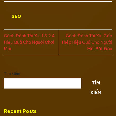
SEO
Cách Đánh Tài Xỉu 1 3 2 4
Cách Đánh Tài Xỉu Gấp
Hiệu Quả Cho Người Chơi
Thếp Hiệu Quả Cho Người
Mới
Mới Bắt Đầu
Tìm kiếm
TÌM
KIẾM
Recent Posts