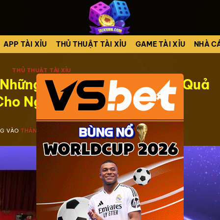
APP TÀI XỈU
THỦ THUẬT TÀI XỈU
GAME TÀI XỈU
NHÀ CÁ
THỦ THUẬT TÀI XỈU
 Những Thủ Thuật Chơi Hiệu Quả
×
Cho Người Mới
G VÀO
THÁNG 9 3, 2025
BỞI
SEO