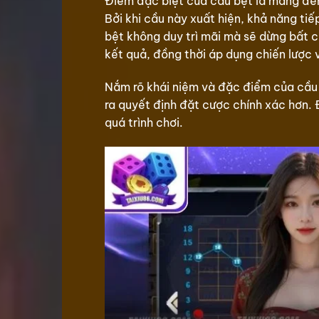
Điểm đặc biệt của cầu bệt là mang đến 
Bởi khi cầu này xuất hiện, khả năng ti
bệt không duy trì mãi mà sẽ dừng bất c
kết quả, đồng thời áp dụng chiến lược v
Nắm rõ khái niệm và đặc điểm của cầu 
ra quyết định đặt cược chính xác hơn. 
quá trình chơi.