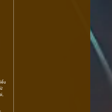
iểu
từ
i,