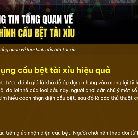
ổng quan về loại hình cầu bệt tài xỉu
ụng cầu bệt tài xỉu hiệu quả
ệt được đánh giá là khá dễ áp dụng nhưng vẫn mang lại tỷ l
tối đa lợi thế của loại cầu này, người chơi cần chú ý một số
tìm hiểu cách nhận diện cầu bệt, sau đó là các thủ thuật c
u tiên giúp nhận diện cầu bệt. Người chơi nên theo dõi từ 