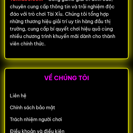
chuyên cung cấp thông tin và trải nghiệm độc
đáo với trò chơi Tài Xỉu. Chúng tôi tổng hợp
những thương hiệu giải trí uy tín hàng đầu thị
trường, cung cấp bí quyết chơi hiệu quả cùng
nhiều chương trình khuyến mãi dành cho thành
viên chính thức.
VỀ CHÚNG TÔI
Liên hệ
Chính sách bảo mật
Trách nhiệm người chơi
Điều khoản và điều kiện