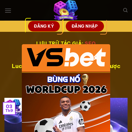
Bỏ
qua
nội
dung
ĐĂNG KÝ
ĐĂNG NHẬP
LƯU TRỮ TÁC GIẢ:
SEO
×
NHÀ CÁI TÀI XỈU
Luckywin Tài Xỉu Trải Nghiệm Cá Cược
Hấp Dẫn Với Nhiều Ưu Đãi
ĐĂNG VÀO
THÁNG 9 3, 2025
BỞI
SEO
03
Th9