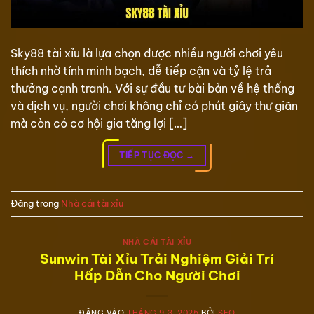
Sky88 tài xỉu là lựa chọn được nhiều người chơi yêu
thích nhờ tính minh bạch, dễ tiếp cận và tỷ lệ trả
thưởng cạnh tranh. Với sự đầu tư bài bản về hệ thống
và dịch vụ, người chơi không chỉ có phút giây thư giãn
mà còn có cơ hội gia tăng lợi […]
TIẾP TỤC ĐỌC
→
Đăng trong
Nhà cái tài xỉu
NHÀ CÁI TÀI XỈU
Sunwin Tài Xỉu Trải Nghiệm Giải Trí
Hấp Dẫn Cho Người Chơi
ĐĂNG VÀO
THÁNG 9 3, 2025
BỞI
SEO