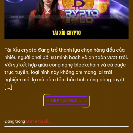
Tài Xỉu crypto đang trở thành lựa chọn hàng đầu của
nhiều người chơi bởi sự minh bạch và an toàn vượt trội.
Với sự kết hợp giữa công nghệ blockchain và cá cược
trực tuyến, loại hình này không chỉ mang lại trải
nghiệm mới lạ mà còn đảm bảo tính công bằng tuyệt
[…]
TIẾP TỤC ĐỌC
→
Đăng trong
Game tài xỉu