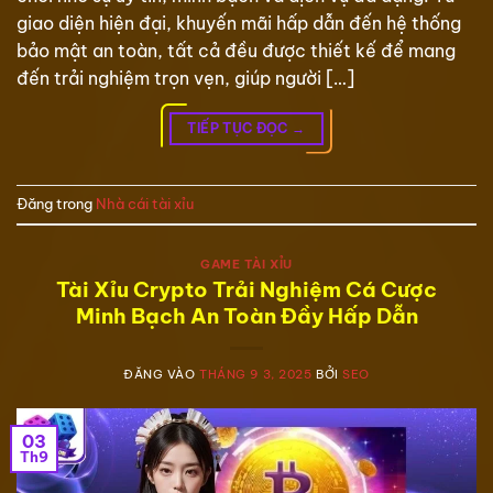
giao diện hiện đại, khuyến mãi hấp dẫn đến hệ thống
bảo mật an toàn, tất cả đều được thiết kế để mang
đến trải nghiệm trọn vẹn, giúp người […]
TIẾP TỤC ĐỌC
→
Đăng trong
Nhà cái tài xỉu
GAME TÀI XỈU
Tài Xỉu Crypto Trải Nghiệm Cá Cược
Minh Bạch An Toàn Đầy Hấp Dẫn
ĐĂNG VÀO
THÁNG 9 3, 2025
BỞI
SEO
03
Th9