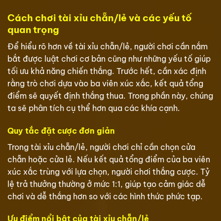
Cách chơi tài xỉu chẵn/lẻ và các yếu tố
quan trọng
Để hiểu rõ hơn về tài xỉu chẵn/lẻ, người chơi cần nắm
bắt được luật chơi cơ bản cũng như những yếu tố giúp
tối ưu khả năng chiến thắng. Trước hết, cần xác định
rằng trò chơi dựa vào ba viên xúc xắc, kết quả tổng
điểm sẽ quyết định thắng thua. Trong phần này, chúng
ta sẽ phân tích cụ thể hơn qua các khía cạnh.
Quy tắc đặt cược đơn giản
Trong tài xỉu chẵn/lẻ, người chơi chỉ cần chọn cửa
chẵn hoặc cửa lẻ. Nếu kết quả tổng điểm của ba viên
xúc xắc trùng với lựa chọn, người chơi thắng cược. Tỷ
lệ trả thưởng thường ở mức 1:1, giúp tạo cảm giác dễ
chơi và dễ thắng hơn so với các hình thức phức tạp.
Ưu điểm nổi bật của tài xỉu chẵn/lẻ