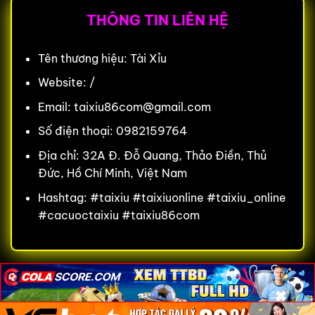
THÔNG TIN LIÊN HỆ
Tên thương hiệu: Tài Xỉu
Website: /
Email:
taixiu86com@gmail.com
Số điện thoại: 0982159764
Địa chỉ: 32A Đ. Đỗ Quang, Thảo Điền, Thủ
Đức, Hồ Chí Minh, Việt Nam
Hashtag: #taixiu #taixiuonline #taixiu_online
#cacuoctaixiu #taixiu86com
×
×
×
Copyright 2026 ©
Flatsome Theme