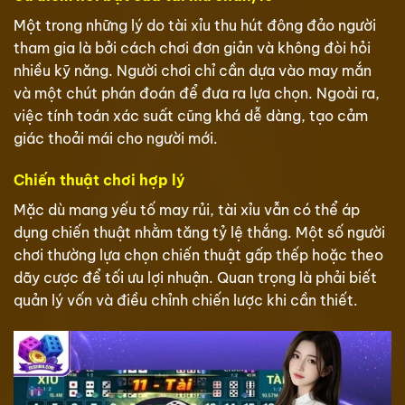
Một trong những lý do tài xỉu thu hút đông đảo người
tham gia là bởi cách chơi đơn giản và không đòi hỏi
nhiều kỹ năng. Người chơi chỉ cần dựa vào may mắn
và một chút phán đoán để đưa ra lựa chọn. Ngoài ra,
việc tính toán xác suất cũng khá dễ dàng, tạo cảm
giác thoải mái cho người mới.
Chiến thuật chơi hợp lý
Mặc dù mang yếu tố may rủi, tài xỉu vẫn có thể áp
dụng chiến thuật nhằm tăng tỷ lệ thắng. Một số người
chơi thường lựa chọn chiến thuật gấp thếp hoặc theo
dãy cược để tối ưu lợi nhuận. Quan trọng là phải biết
quản lý vốn và điều chỉnh chiến lược khi cần thiết.