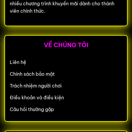
nhiều chương trình khuyến mãi dành cho thành
viên chính thức.
VỀ CHÚNG TÔI
Liên hệ
Chính sách bảo mật
Trách nhiệm người chơi
Điều khoản và điều kiện
Câu hỏi thường gặp