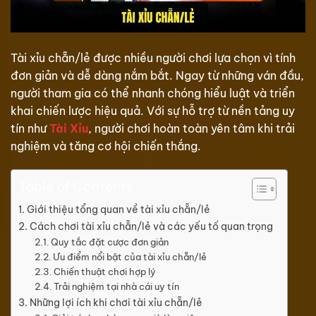
Tài xỉu chẵn/lẻ được nhiều người chơi lựa chọn vì tính
đơn giản và dễ dàng nắm bắt. Ngay từ những ván đầu,
người tham gia có thể nhanh chóng hiểu luật và triển
khai chiến lược hiệu quả. Với sự hỗ trợ từ nền tảng uy
tín như
Tài Xỉu
, người chơi hoàn toàn yên tâm khi trải
nghiệm và tăng cơ hội chiến thắng.
Table of Contents
Giới thiệu tổng quan về tài xỉu chẵn/lẻ
Cách chơi tài xỉu chẵn/lẻ và các yếu tố quan trọng
Quy tắc đặt cược đơn giản
Ưu điểm nổi bật của tài xỉu chẵn/lẻ
Chiến thuật chơi hợp lý
Trải nghiệm tại nhà cái uy tín
Những lợi ích khi chơi tài xỉu chẵn/lẻ