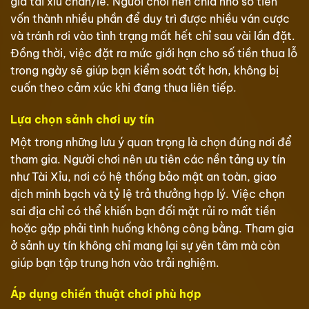
gia tài xỉu chẵn/lẻ. Người chơi nên chia nhỏ số tiền
vốn thành nhiều phần để duy trì được nhiều ván cược
và tránh rơi vào tình trạng mất hết chỉ sau vài lần đặt.
Đồng thời, việc đặt ra mức giới hạn cho số tiền thua lỗ
trong ngày sẽ giúp bạn kiểm soát tốt hơn, không bị
cuốn theo cảm xúc khi đang thua liên tiếp.
Lựa chọn sảnh chơi uy tín
Một trong những lưu ý quan trọng là chọn đúng nơi để
tham gia. Người chơi nên ưu tiên các nền tảng uy tín
như Tài Xỉu, nơi có hệ thống bảo mật an toàn, giao
dịch minh bạch và tỷ lệ trả thưởng hợp lý. Việc chọn
sai địa chỉ có thể khiến bạn đối mặt rủi ro mất tiền
hoặc gặp phải tình huống không công bằng. Tham gia
ở sảnh uy tín không chỉ mang lại sự yên tâm mà còn
giúp bạn tập trung hơn vào trải nghiệm.
Áp dụng chiến thuật chơi phù hợp