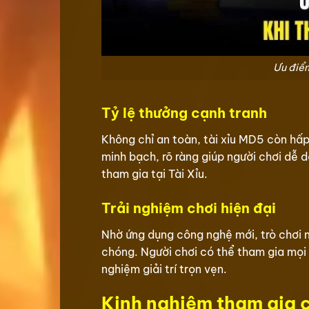
Ưu điểm
Tỷ lệ thưởng cạnh tranh
Không chỉ an toàn, tài xỉu MD5 còn hấp
minh bạch, rõ ràng giúp người chơi dễ 
tham gia tại Tài Xỉu.
Trải nghiệm chơi hiện đại
Nhờ ứng dụng công nghệ mới, trò chơi m
chóng. Người chơi có thể tham gia mọi l
nghiệm giải trí trọn vẹn.
Kinh nghiệm tham gia c