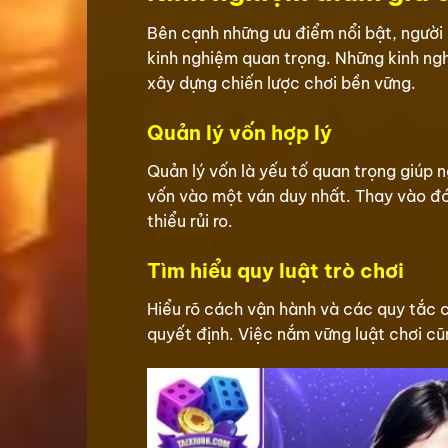
Bên cạnh những ưu điểm nổi bật, người
kinh nghiệm quan trọng. Những kinh ngh
xây dựng chiến lược chơi bền vững.
Quản lý vốn hợp lý
Quản lý vốn là yếu tố quan trọng giúp n
vốn vào một ván duy nhất. Thay vào đó,
thiểu rủi ro.
Tìm hiểu quy luật trò chơi
Hiểu rõ cách vận hành và các quy tắc cơ
quyết định. Việc nắm vững luật chơi cũn