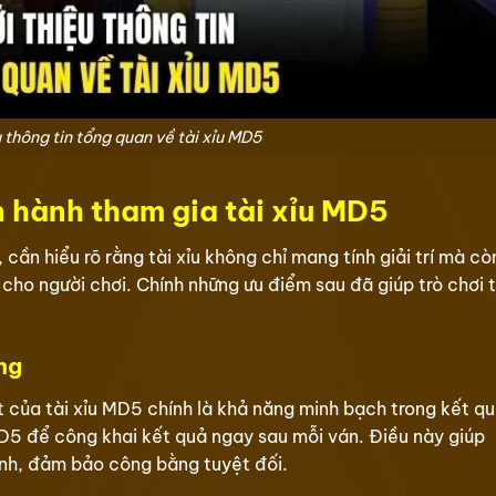
u thông tin tổng quan về tài xỉu MD5
n hành tham gia tài xỉu MD5
, cần hiểu rõ rằng tài xỉu không chỉ mang tính giải trí mà cò
ho người chơi. Chính những ưu điểm sau đã giúp trò chơi 
ng
t của tài xỉu MD5 chính là khả năng minh bạch trong kết qu
5 để công khai kết quả ngay sau mỗi ván. Điều này giúp
inh, đảm bảo công bằng tuyệt đối.