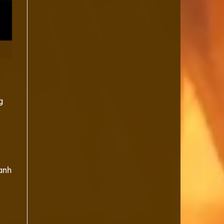
g
anh