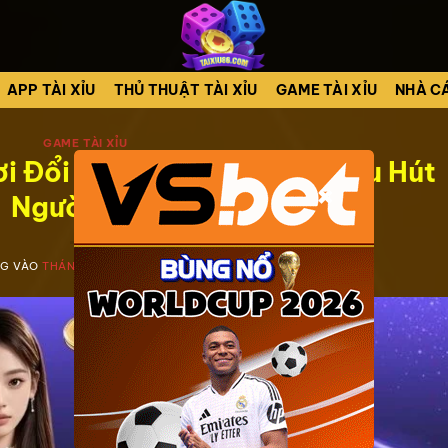
APP TÀI XỈU
THỦ THUẬT TÀI XỈU
GAME TÀI XỈU
NHÀ CÁ
GAME TÀI XỈU
ơi Đổi Thưởng Minh Bạch Thu Hút
×
Người Chơi
G VÀO
THÁNG 9 3, 2025
BỞI
SEO