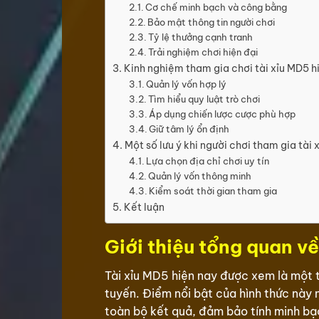
Cơ chế minh bạch và công bằng
Bảo mật thông tin người chơi
Tỷ lệ thưởng cạnh tranh
Trải nghiệm chơi hiện đại
Kinh nghiệm tham gia chơi tài xỉu MD5 h
Quản lý vốn hợp lý
Tìm hiểu quy luật trò chơi
Áp dụng chiến lược cược phù hợp
Giữ tâm lý ổn định
Một số lưu ý khi người chơi tham gia tài
Lựa chọn địa chỉ chơi uy tín
Quản lý vốn thông minh
Kiểm soát thời gian tham gia
Kết luận
Giới thiệu tổng quan về
Tài xỉu MD5 hiện nay được xem là một tr
tuyến. Điểm nổi bật của hình thức nà
toàn bộ kết quả, đảm bảo tính minh bạ