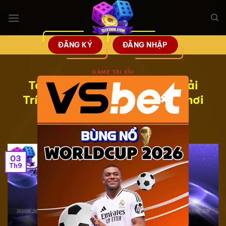
Bỏ
qua
nội
dung
ĐĂNG KÝ
ĐĂNG NHẬP
GAME TÀI XỈU
Tài Xỉu Nổ Hũ Trải Nghiệm Giải
×
Trí Độc Đáo Hấp Dẫn Người Chơi
ĐĂNG VÀO
THÁNG 9 3, 2025
BỞI
SEO
03
Th9