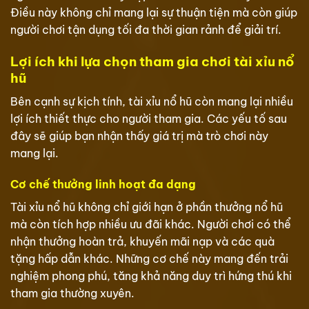
Điều này không chỉ mang lại sự thuận tiện mà còn giúp
người chơi tận dụng tối đa thời gian rảnh để giải trí.
Lợi ích khi lựa chọn tham gia chơi tài xỉu nổ
hũ
Bên cạnh sự kịch tính, tài xỉu nổ hũ còn mang lại nhiều
lợi ích thiết thực cho người tham gia. Các yếu tố sau
đây sẽ giúp bạn nhận thấy giá trị mà trò chơi này
mang lại.
Cơ chế thưởng linh hoạt đa dạng
Tài xỉu nổ hũ không chỉ giới hạn ở phần thưởng nổ hũ
mà còn tích hợp nhiều ưu đãi khác. Người chơi có thể
nhận thưởng hoàn trả, khuyến mãi nạp và các quà
tặng hấp dẫn khác. Những cơ chế này mang đến trải
nghiệm phong phú, tăng khả năng duy trì hứng thú khi
tham gia thường xuyên.