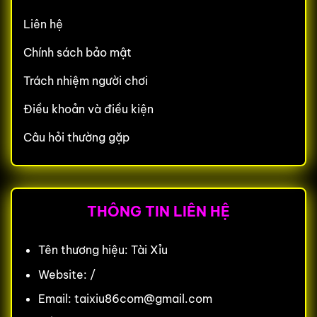
Liên hệ
Chính sách bảo mật
Trách nhiệm người chơi
Điều khoản và điều kiện
Câu hỏi thường gặp
THÔNG TIN LIÊN HỆ
Tên thương hiệu: Tài Xỉu
Website: /
Email:
taixiu86com@gmail.com