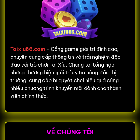
Taixiu86.com
- Cổng game giải trí đỉnh cao,
chuyên cung cấp thông tin và trải nghiệm độc
đáo với trò chơi Tài Xỉu. Chúng tôi tổng hợp
những thương hiệu giải trí uy tín hàng đầu thị
trường, cung cấp bí quyết chơi hiệu quả cùng
nhiều chương trình khuyến mãi dành cho thành
viên chính thức.
VỀ CHÚNG TÔI