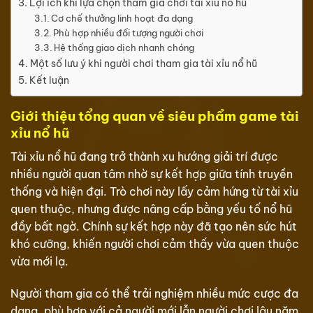
Lợi ích khi lựa chọn tham gia chơi tài xỉu nổ hũ
Cơ chế thưởng linh hoạt đa dạng
Phù hợp nhiều đối tượng người chơi
Hệ thống giao dịch nhanh chóng
Một số lưu ý khi người chơi tham gia tài xỉu nổ hũ
Kết luận
Giới thiệu tổng quan về siêu phẩm game tài
xỉu nổ hũ
Tài xỉu nổ hũ đang trở thành xu hướng giải trí được
nhiều người quan tâm nhờ sự kết hợp giữa tính truyền
thống và hiện đại. Trò chơi này lấy cảm hứng từ tài xỉu
quen thuộc, nhưng được nâng cấp bằng yếu tố nổ hũ
đầy bất ngờ. Chính sự kết hợp này đã tạo nên sức hút
khó cưỡng, khiến người chơi cảm thấy vừa quen thuộc
vừa mới lạ.
Người tham gia có thể trải nghiệm nhiều mức cược đa
dạng, phù hợp với cả người mới lẫn người chơi lâu năm.