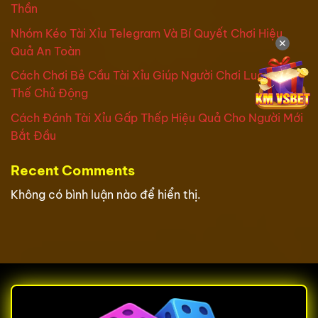
Thần
Nhóm Kéo Tài Xỉu Telegram Và Bí Quyết Chơi Hiệu
✕
Quả An Toàn
Cách Chơi Bẻ Cầu Tài Xỉu Giúp Người Chơi Luôn Nắm
Thế Chủ Động
Cách Đánh Tài Xỉu Gấp Thếp Hiệu Quả Cho Người Mới
Bắt Đầu
Recent Comments
Không có bình luận nào để hiển thị.