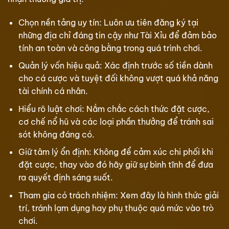
Chọn nền tảng uy tín: Luôn ưu tiên đăng ký tại
những địa chỉ đáng tin cậy như Tài Xỉu để đảm bảo
tính an toàn và công bằng trong quá trình chơi.
Quản lý vốn hiệu quả: Xác định trước số tiền dành
cho cá cược và tuyệt đối không vượt quá khả năng
tài chính cá nhân.
Hiểu rõ luật chơi: Nắm chắc cách thức đặt cược,
cơ chế nổ hũ và các loại phần thưởng để tránh sai
sót không đáng có.
Giữ tâm lý ổn định: Không để cảm xúc chi phối khi
đặt cược, thay vào đó hãy giữ sự bình tĩnh để đưa
ra quyết định sáng suốt.
Tham gia có trách nhiệm: Xem đây là hình thức giải
trí, tránh lạm dụng hay phụ thuộc quá mức vào trò
chơi.