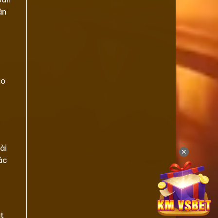
ân
ao
ài
✕
ác
át