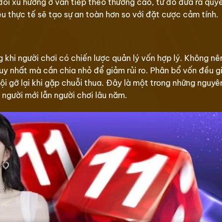
 đổi xu hướng ở ván tiếp theo thường cao, từ đó đưa ra quy
ệu thực tế sẽ tạo sự an toàn hơn so với đặt cược cảm tính.
g khi người chơi có chiến lược quản lý vốn hợp lý. Không nê
uy nhất mà cần chia nhỏ để giảm rủi ro. Phân bổ vốn đều g
hội gỡ lại khi gặp chuỗi thua. Đây là một trong những nguyê
người mới lẫn người chơi lâu năm.