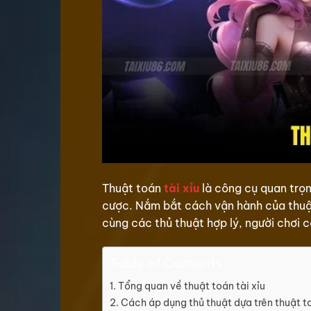
Thuật toán
tài xỉu
là công cụ quan trọn
cược. Nắm bắt cách vận hành của thuật 
cùng các thủ thuật hợp lý, người chơi c
Table of Contents
Tổng quan về thuật toán tài xỉu
Cách áp dụng thủ thuật dựa trên thuật to