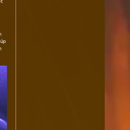
ết
n
iúp
n