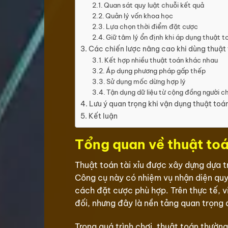
Quan sát quy luật chuỗi kết quả
Quản lý vốn khoa học
Lựa chọn thời điểm đặt cược
Giữ tâm lý ổn định khi áp dụng thuật t
Các chiến lược nâng cao khi dùng thuật 
Kết hợp nhiều thuật toán khác nhau
Áp dụng phương pháp gấp thếp
Sử dụng mốc dừng hợp lý
Tận dụng dữ liệu từ cộng đồng người c
Lưu ý quan trọng khi vận dụng thuật toán
Kết luận
Tổng quan về thuật toá
Thuật toán tài xỉu được xây dựng dựa tr
Công cụ này có nhiệm vụ nhận diện quy 
cách đặt cược phù hợp. Trên thực tế, v
đối, nhưng đây là nền tảng quan trọng
Trong quá trình chơi, thuật toán thườn