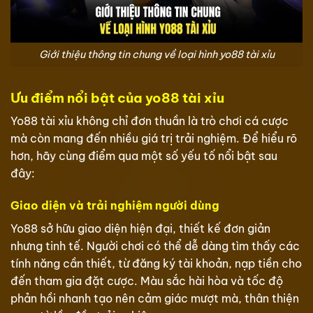
Giới thiệu thông tin chung về loại hình yo88 tài xỉu
Ưu điểm nổi bật của yo88 tài xỉu
Yo88 tài xỉu không chỉ đơn thuần là trò chơi cá cược
mà còn mang đến nhiều giá trị trải nghiệm. Để hiểu rõ
hơn, hãy cùng điểm qua một số yếu tố nổi bật sau
đây:
Giao diện và trải nghiệm người dùng
Yo88 sở hữu giao diện hiện đại, thiết kế đơn giản
nhưng tinh tế. Người chơi có thể dễ dàng tìm thấy các
tính năng cần thiết, từ đăng ký tài khoản, nạp tiền cho
đến tham gia đặt cược. Màu sắc hài hòa và tốc độ
phản hồi nhanh tạo nên cảm giác mượt mà, thân thiện