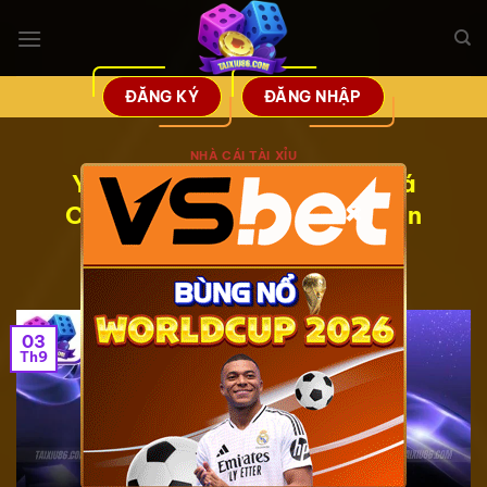
Bỏ
qua
nội
dung
ĐĂNG KÝ
ĐĂNG NHẬP
NHÀ CÁI TÀI XỈU
Yo88 Tài Xỉu Trải Nghiệm Cá
×
Cược An Toàn Uy Tín Hấp Dẫn
ĐĂNG VÀO
THÁNG 9 3, 2025
BỞI
SEO
03
Th9