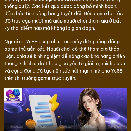
thống xử lý. Các kết quả được công bố minh bạch,
đảm bảo tính công bằng tuyệt đối. Bên cạnh đó, tốc
độ truy cập mượt mà giúp người chơi tham gia ở bất
kỳ thời điểm nào mà không lo gián đoạn.
Ngoài ra, Yo88 cũng chú trọng xây dựng cộng đồng
game thủ gắn kết. Người chơi có thể tham gia thảo
luận, chia sẻ kinh nghiệm để nâng cao khả năng chiến
thắng. Chính sự kết hợp giữa yếu tố giải trí, minh bạch
và cộng đồng đã tạo nên sức hút mạnh mẽ cho Yo88
trên thị trường game trực tuyến.