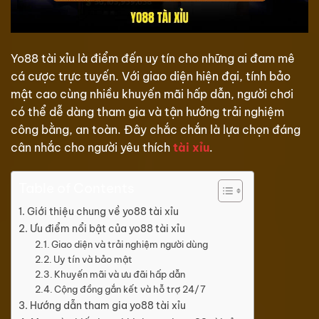
Yo88 tài xỉu là điểm đến uy tín cho những ai đam mê
cá cược trực tuyến. Với giao diện hiện đại, tính bảo
mật cao cùng nhiều khuyến mãi hấp dẫn, người chơi
có thể dễ dàng tham gia và tận hưởng trải nghiệm
công bằng, an toàn. Đây chắc chắn là lựa chọn đáng
cân nhắc cho người yêu thích
tài xỉu
.
Table of Contents
Giới thiệu chung về yo88 tài xỉu
Ưu điểm nổi bật của yo88 tài xỉu
Giao diện và trải nghiệm người dùng
Uy tín và bảo mật
Khuyến mãi và ưu đãi hấp dẫn
Cộng đồng gắn kết và hỗ trợ 24/7
Hướng dẫn tham gia yo88 tài xỉu