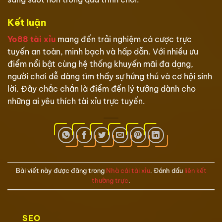
Kết luận
Yo88 tài xỉu
mang đến trải nghiệm cá cược trực
tuyến an toàn, minh bạch và hấp dẫn. Với nhiều ưu
điểm nổi bật cùng hệ thống khuyến mãi đa dạng,
người chơi dễ dàng tìm thấy sự hứng thú và cơ hội sinh
lời. Đây chắc chắn là điểm đến lý tưởng dành cho
những ai yêu thích tài xỉu trực tuyến.
Bài viết này được đăng trong
Nhà cái tài xỉu
. Đánh dấu
liên kết
thường trực
.
SEO