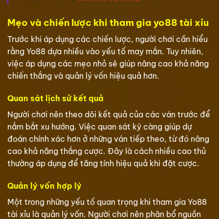
Mẹo và chiến lược khi tham gia yo88 tài xỉu
Trước khi áp dụng các chiến lược, người chơi cần hiểu
rằng Yo88 dựa nhiều vào yếu tố may mắn. Tuy nhiên,
việc áp dụng các mẹo nhỏ sẽ giúp nâng cao khả năng
chiến thắng và quản lý vốn hiệu quả hơn.
Quan sát lịch sử kết quả
Người chơi nên theo dõi kết quả của các ván trước để
nắm bắt xu hướng. Việc quan sát kỹ càng giúp dự
đoán chính xác hơn ở những ván tiếp theo, từ đó nâng
cao khả năng thắng cược. Đây là cách nhiều cao thủ
thường áp dụng để tăng tính hiệu quả khi đặt cược.
Quản lý vốn hợp lý
Một trong những yếu tố quan trọng khi tham gia Yo88
tài xỉu là quản lý vốn. Người chơi nên phân bổ nguồn