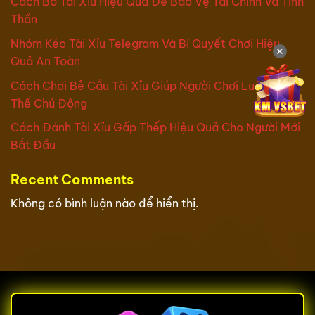
Cách Bỏ Tài Xỉu Hiệu Quả Để Bảo Vệ Tài Chính Và Tinh
Thần
Nhóm Kéo Tài Xỉu Telegram Và Bí Quyết Chơi Hiệu
✕
Quả An Toàn
Cách Chơi Bẻ Cầu Tài Xỉu Giúp Người Chơi Luôn Nắm
Thế Chủ Động
Cách Đánh Tài Xỉu Gấp Thếp Hiệu Quả Cho Người Mới
Bắt Đầu
Recent Comments
Không có bình luận nào để hiển thị.