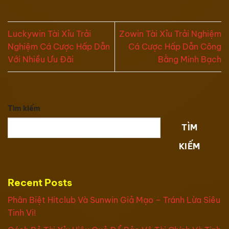
Luckywin Tài Xỉu Trải
Zowin Tài Xỉu Trải Nghiệm
Nghiệm Cá Cược Hấp Dẫn
Cá Cược Hấp Dẫn Công
Với Nhiều Ưu Đãi
Bằng Minh Bạch
Tìm kiếm
TÌM
KIẾM
Recent Posts
Phân Biệt Hitclub Và Sunwin Giả Mạo – Tránh Lừa Siêu
Tinh Vi!