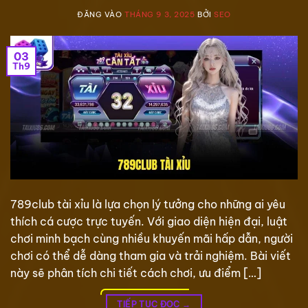
ĐĂNG VÀO
THÁNG 9 3, 2025
BỞI
SEO
03
Th9
789club tài xỉu là lựa chọn lý tưởng cho những ai yêu
thích cá cược trực tuyến. Với giao diện hiện đại, luật
chơi minh bạch cùng nhiều khuyến mãi hấp dẫn, người
chơi có thể dễ dàng tham gia và trải nghiệm. Bài viết
này sẽ phân tích chi tiết cách chơi, ưu điểm […]
TIẾP TỤC ĐỌC
→