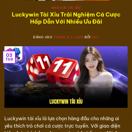
NHÀ CÁI TÀI XỈU
Luckywin Tài Xỉu Trải Nghiệm Cá Cược
Hấp Dẫn Với Nhiều Ưu Đãi
ĐĂNG VÀO
THÁNG 9 3, 2025
BỞI
SEO
03
Th9
Luckywin tài xỉu là lựa chọn hàng đầu cho những ai
yêu thích trò chơi cá cược trực tuyến. Với giao diện