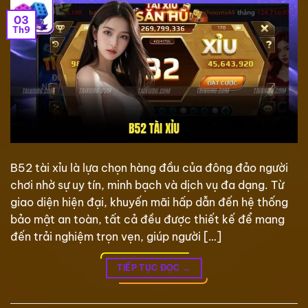
03
Th9
B52 tài xỉu là lựa chọn hàng đầu của đông đảo người
chơi nhờ sự uy tín, minh bạch và dịch vụ đa dạng. Từ
giao diện hiện đại, khuyến mãi hấp dẫn đến hệ thống
bảo mật an toàn, tất cả đều được thiết kế để mang
đến trải nghiệm trọn vẹn, giúp người […]
TIẾP TỤC ĐỌC
→