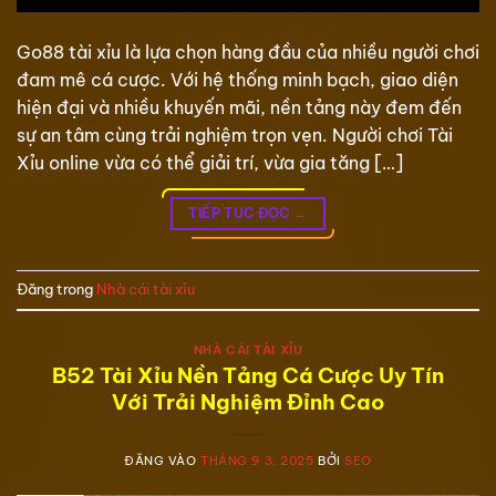
Go88 tài xỉu là lựa chọn hàng đầu của nhiều người chơi
đam mê cá cược. Với hệ thống minh bạch, giao diện
hiện đại và nhiều khuyến mãi, nền tảng này đem đến
sự an tâm cùng trải nghiệm trọn vẹn. Người chơi Tài
Xỉu online vừa có thể giải trí, vừa gia tăng […]
TIẾP TỤC ĐỌC
→
Đăng trong
Nhà cái tài xỉu
NHÀ CÁI TÀI XỈU
B52 Tài Xỉu Nền Tảng Cá Cược Uy Tín
Với Trải Nghiệm Đỉnh Cao
ĐĂNG VÀO
THÁNG 9 3, 2025
BỞI
SEO