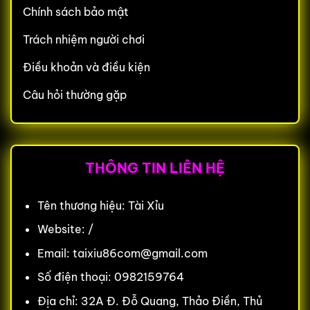
Chính sách bảo mật
Trách nhiệm người chơi
Điều khoản và điều kiện
Câu hỏi thường gặp
THÔNG TIN LIÊN HỆ
Tên thương hiệu: Tài Xỉu
Website: /
Email:
taixiu86com@gmail.com
Số điện thoại: 0982159764
Địa chỉ: 32A Đ. Đỗ Quang, Thảo Điền, Thủ