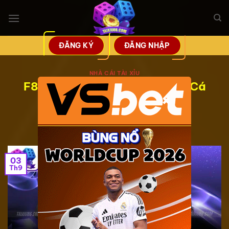
Bỏ
qua
nội
dung
ĐĂNG KÝ
ĐĂNG NHẬP
NHÀ CÁI TÀI XỈU
F88 Tài Xỉu Lựa Chọn Giải Trí Cá
×
Cược An Toàn Uy Tín Nhất
ĐĂNG VÀO
THÁNG 9 3, 2025
BỞI
SEO
03
Th9