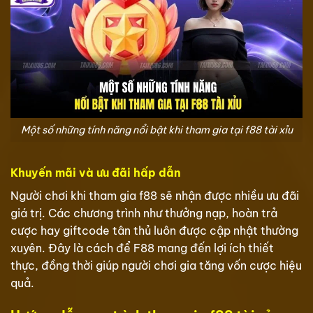
Một số những tính năng nổi bật khi tham gia tại f88 tài xỉu
Khuyến mãi và ưu đãi hấp dẫn
Người chơi khi tham gia f88 sẽ nhận được nhiều ưu đãi
giá trị. Các chương trình như thưởng nạp, hoàn trả
cược hay giftcode tân thủ luôn được cập nhật thường
xuyên. Đây là cách để F88 mang đến lợi ích thiết
thực, đồng thời giúp người chơi gia tăng vốn cược hiệu
quả.