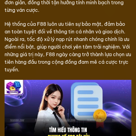
đơn giản, đồng thời tận hưởng tính minh bạch trong
từng ván cược.
Hệ thống của F88 luôn ưu tiên sự bảo mật, đảm bảo
an toàn tuyệt đối về thông tin cá nhân và giao dịch.
Ngoài ra, tốc độ xử lý nạp rút nhanh chóng chính là ưu
điểm nổi bật, giúp người chơi yên tâm trải nghiệm. Với
những giá trị này, F88 ngày càng trở thành lựa chọn ưu
tiên hàng đầu trong cộng đồng đam mê cá cược trực
tuyến.