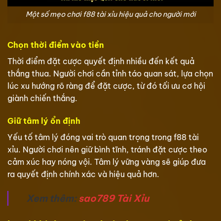
Một số mẹo chơi f88 tài xỉu hiệu quả cho người mới
Chọn thời điểm vào tiền
Thời điểm đặt cược quyết định nhiều đến kết quả
thắng thua. Người chơi cần tỉnh táo quan sát, lựa chọn
lúc xu hướng rõ ràng để đặt cược, từ đó tối ưu cơ hội
giành chiến thắng.
Giữ tâm lý ổn định
Yếu tố tâm lý đóng vai trò quan trọng trong f88 tài
xỉu. Người chơi nên giữ bình tĩnh, tránh đặt cược theo
cảm xúc hay nóng vội. Tâm lý vững vàng sẽ giúp đưa
ra quyết định chính xác và hiệu quả hơn.
Xem thêm:
sao789 Tài Xỉu