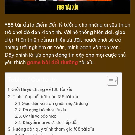
F88 tài xỉu là điểm đến lý tưởng cho những ai yêu thích
trò chơi đỏ đen kịch tính. Với hệ thống hiện đại, giao
diện thân thiện cùng nhiều ưu đãi, người chơi sẽ có
những trải nghiệm an toàn, minh bạch và trọn vẹn.
Đây chính là lựa chọn đáng tin cậy cho mọi cược thủ
yêu thích
game bài đổi thưởng
tài xỉu.
Table of Contents
Giới thiệu chung về f88 tài xỉu
Tính năng nổi bật của f88 tài xỉu
Giao diện và trải nghiệm người dùng
Đa dạng trò chơi tài xỉu
Uy tín và bảo mật
Khuyến mãi và ưu đãi hấp dẫn
Hướng dẫn quy trình tham gia f88 tài xỉu