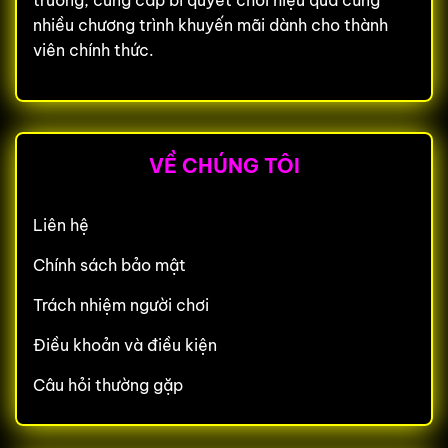
trường, cung cấp bí quyết chơi hiệu quả cùng
nhiều chương trình khuyến mãi dành cho thành
viên chính thức.
VỀ CHÚNG TÔI
Liên hệ
Chính sách bảo mật
Trách nhiệm người chơi
Điều khoản và điều kiện
Câu hỏi thường gặp