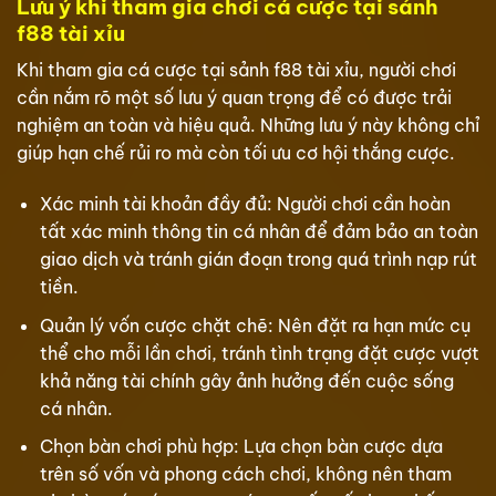
Lưu ý khi tham gia chơi cá cược tại sảnh
f88 tài xỉu
Khi tham gia cá cược tại sảnh f88 tài xỉu, người chơi
cần nắm rõ một số lưu ý quan trọng để có được trải
nghiệm an toàn và hiệu quả. Những lưu ý này không chỉ
giúp hạn chế rủi ro mà còn tối ưu cơ hội thắng cược.
Xác minh tài khoản đầy đủ: Người chơi cần hoàn
tất xác minh thông tin cá nhân để đảm bảo an toàn
giao dịch và tránh gián đoạn trong quá trình nạp rút
tiền.
Quản lý vốn cược chặt chẽ: Nên đặt ra hạn mức cụ
thể cho mỗi lần chơi, tránh tình trạng đặt cược vượt
khả năng tài chính gây ảnh hưởng đến cuộc sống
cá nhân.
Chọn bàn chơi phù hợp: Lựa chọn bàn cược dựa
trên số vốn và phong cách chơi, không nên tham