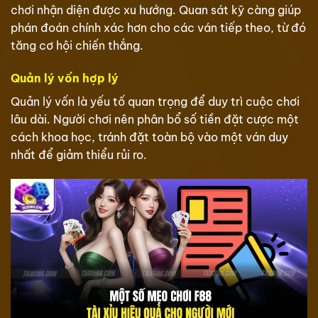
chơi nhận diện được xu hướng. Quan sát kỹ càng giúp
phán đoán chính xác hơn cho các ván tiếp theo, từ đó
tăng cơ hội chiến thắng.
Quản lý vốn hợp lý
Quản lý vốn là yếu tố quan trọng để duy trì cuộc chơi
lâu dài. Người chơi nên phân bổ số tiền đặt cược một
cách khoa học, tránh đặt toàn bộ vào một ván duy
nhất để giảm thiểu rủi ro.