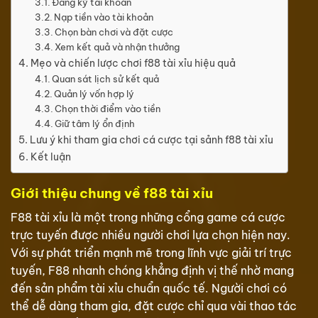
Đăng ký tài khoản
Nạp tiền vào tài khoản
Chọn bàn chơi và đặt cược
Xem kết quả và nhận thưởng
Mẹo và chiến lược chơi f88 tài xỉu hiệu quả
Quan sát lịch sử kết quả
Quản lý vốn hợp lý
Chọn thời điểm vào tiền
Giữ tâm lý ổn định
Lưu ý khi tham gia chơi cá cược tại sảnh f88 tài xỉu
Kết luận
Giới thiệu chung về f88 tài xỉu
F88 tài xỉu là một trong những cổng game cá cược
trực tuyến được nhiều người chơi lựa chọn hiện nay.
Với sự phát triển mạnh mẽ trong lĩnh vực giải trí trực
tuyến, F88 nhanh chóng khẳng định vị thế nhờ mang
đến sản phẩm tài xỉu chuẩn quốc tế. Người chơi có
thể dễ dàng tham gia, đặt cược chỉ qua vài thao tác