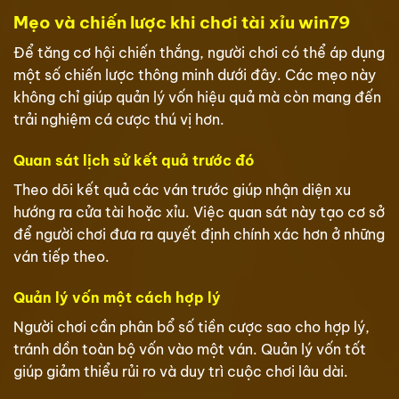
Mẹo và chiến lược khi chơi tài xỉu win79
Để tăng cơ hội chiến thắng, người chơi có thể áp dụng
một số chiến lược thông minh dưới đây. Các mẹo này
không chỉ giúp quản lý vốn hiệu quả mà còn mang đến
trải nghiệm cá cược thú vị hơn.
Quan sát lịch sử kết quả trước đó
Theo dõi kết quả các ván trước giúp nhận diện xu
hướng ra cửa tài hoặc xỉu. Việc quan sát này tạo cơ sở
để người chơi đưa ra quyết định chính xác hơn ở những
ván tiếp theo.
Quản lý vốn một cách hợp lý
Người chơi cần phân bổ số tiền cược sao cho hợp lý,
tránh dồn toàn bộ vốn vào một ván. Quản lý vốn tốt
giúp giảm thiểu rủi ro và duy trì cuộc chơi lâu dài.