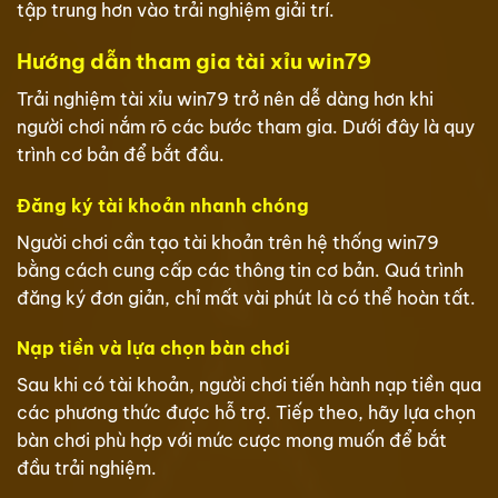
tập trung hơn vào trải nghiệm giải trí.
Hướng dẫn tham gia tài xỉu win79
Trải nghiệm tài xỉu win79 trở nên dễ dàng hơn khi
người chơi nắm rõ các bước tham gia. Dưới đây là quy
trình cơ bản để bắt đầu.
Đăng ký tài khoản nhanh chóng
Người chơi cần tạo tài khoản trên hệ thống win79
bằng cách cung cấp các thông tin cơ bản. Quá trình
đăng ký đơn giản, chỉ mất vài phút là có thể hoàn tất.
Nạp tiền và lựa chọn bàn chơi
Sau khi có tài khoản, người chơi tiến hành nạp tiền qua
các phương thức được hỗ trợ. Tiếp theo, hãy lựa chọn
bàn chơi phù hợp với mức cược mong muốn để bắt
đầu trải nghiệm.