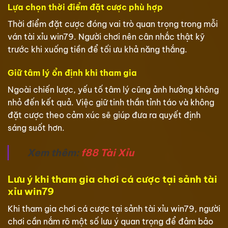
Lựa chọn thời điểm đặt cược phù hợp
Thời điểm đặt cược đóng vai trò quan trọng trong mỗi
ván tài xỉu win79. Người chơi nên cân nhắc thật kỹ
trước khi xuống tiền để tối ưu khả năng thắng.
Giữ tâm lý ổn định khi tham gia
Ngoài chiến lược, yếu tố tâm lý cũng ảnh hưởng không
nhỏ đến kết quả. Việc giữ tinh thần tỉnh táo và không
đặt cược theo cảm xúc sẽ giúp đưa ra quyết định
sáng suốt hơn.
Xem thêm:
f88 Tài Xỉu
Lưu ý khi tham gia chơi cá cược tại sảnh tài
xỉu win79
Khi tham gia chơi cá cược tại sảnh tài xỉu win79, người
chơi cần nắm rõ một số lưu ý quan trọng để đảm bảo