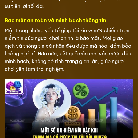
sự tiện lợi tối đa.
Bảo mật an toàn và minh bạch thông tin
Một trong những yếu tố giúp tài xỉu win79 chiếm trọn
niềm tin của người chơi chính là bảo mật. Mọi giao
dịch và thông tin cá nhân đều được mã hóa, đảm bảo
không bị rò rỉ. Hơn nữa, kết quả của mỗi ván cược đều
minh bạch, không có tình trạng gian lận, giúp người
chơi yên tâm trải nghiệm.