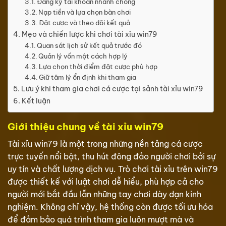
Đăng ký tài khoản nhanh chóng
Nạp tiền và lựa chọn bàn chơi
Đặt cược và theo dõi kết quả
Mẹo và chiến lược khi chơi tài xỉu win79
Quan sát lịch sử kết quả trước đó
Quản lý vốn một cách hợp lý
Lựa chọn thời điểm đặt cược phù hợp
Giữ tâm lý ổn định khi tham gia
Lưu ý khi tham gia chơi cá cược tại sảnh tài xỉu win79
Kết luận
Giới thiệu chung về tài xỉu win79
Tài xỉu win79 là một trong những nền tảng cá cược
trực tuyến nổi bật, thu hút đông đảo người chơi bởi sự
uy tín và chất lượng dịch vụ. Trò chơi tài xỉu trên win79
được thiết kế với luật chơi dễ hiểu, phù hợp cả cho
người mới bắt đầu lẫn những tay chơi dày dạn kinh
nghiệm. Không chỉ vậy, hệ thống còn được tối ưu hóa
để đảm bảo quá trình tham gia luôn mượt mà và