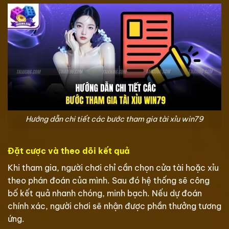
Hướng dẫn chi tiết các bước tham gia tài xỉu win79
Đặt cược và theo dõi kết quả
Khi tham gia, người chơi chỉ cần chọn cửa tài hoặc xỉu
theo phán đoán của mình. Sau đó hệ thống sẽ công
bố kết quả nhanh chóng, minh bạch. Nếu dự đoán
chính xác, người chơi sẽ nhận được phần thưởng tương
ứng.